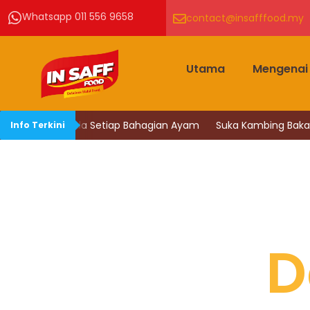
Skip
Whatsapp 011 556 9658
contact@insafffood.my
to
content
Utama
Mengenai
ik Nutrisi Pada Setiap Bahagian Ayam
Suka Kambing Bakar? I
Info Terkini
D