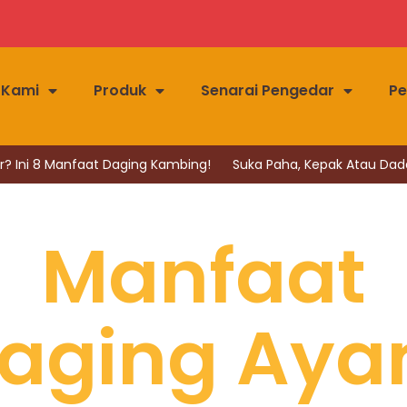
 Kami
Produk
Senarai Pengedar
Pe
ni 8 Manfaat Daging Kambing!
Suka Paha, Kepak Atau Dada Ay
Manfaat
aging Ay