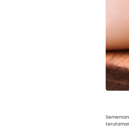
Sememan
terutaman