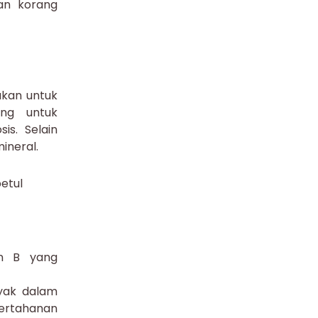
gan korang
ukan untuk
ing untuk
s. Selain
ineral.
etul
in B yang
nyak dalam
pertahanan