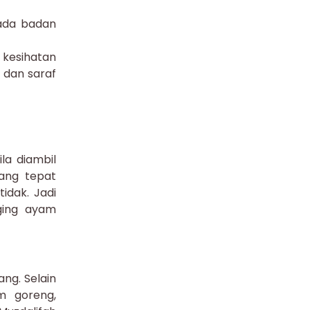
ada badan
kesihatan
i dan saraf
a diambil
yang tepat
idak. Jadi
ging ayam
ng. Selain
m goreng,