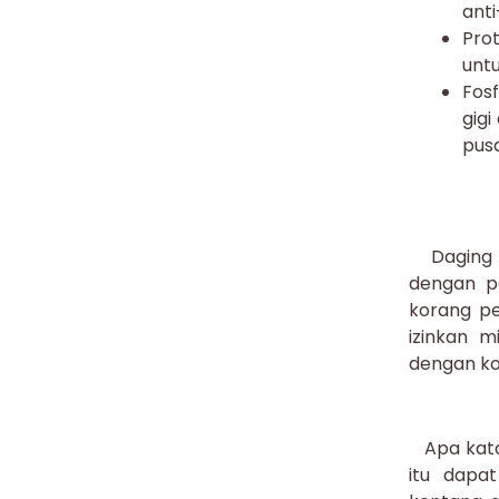
anti
Pro
untu
Fos
gigi
pusa
Daging a
dengan po
korang pe
izinkan 
dengan ko
Apa kata 
itu dapa