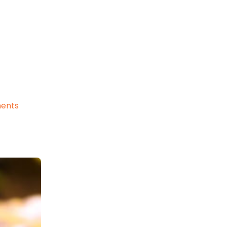
a
ents