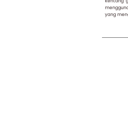
kentang g
mengguna
yang meng