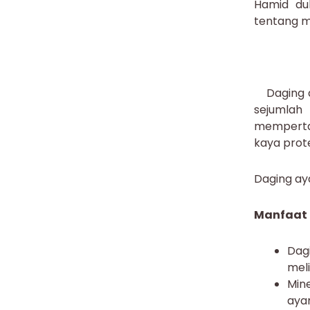
Hamid dul
tentang m
Daging ay
sejumlah
memperta
kaya prot
Daging ay
Manfaat
Dag
meli
Min
aya