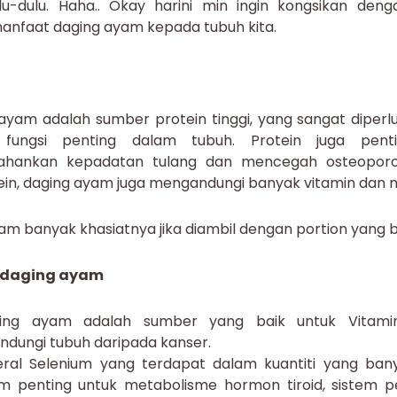
u-dulu. Haha.. Okay harini min ingin kongsikan den
anfaat daging ayam kepada tubuh kita.
am adalah sumber protein tinggi, yang sangat diperl
 fungsi penting dalam tubuh. Protein juga pent
hankan kepadatan tulang dan mencegah osteoporosi
ein, daging ayam juga mengandungi banyak vitamin dan m
am banyak khasiatnya jika diambil dengan portion yang b
 daging ayam
ing ayam adalah sumber yang baik untuk Vitam
ndungi tubuh daripada kanser.
eral Selenium yang terdapat dalam kuantiti yang ba
m penting untuk metabolisme hormon tiroid, sistem 