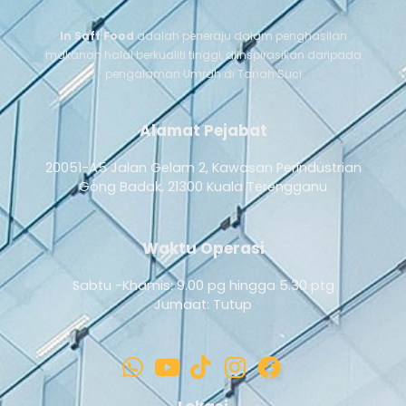
In Saff Food
adalah peneraju dalam penghasilan
makanan halal berkualiti tinggi, diinspirasikan daripada
pengalaman Umrah di Tanah Suci
Alamat Pejabat
20051-A5 Jalan Gelam 2, Kawasan Perindustrian
Gong Badak, 21300 Kuala Terengganu
Waktu Operasi
Sabtu -Khamis: 9.00 pg hingga 5.30 ptg
Jumaat: Tutup