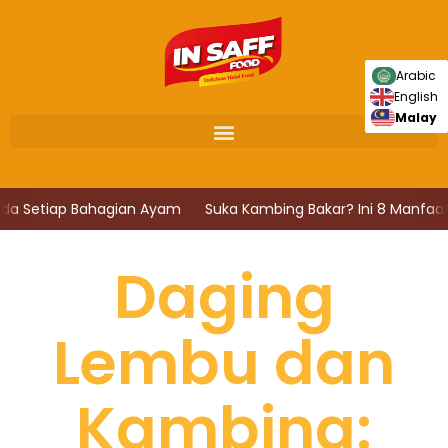
Skip
to
content
Arabic
English
Malay
a Setiap Bahagian Ayam
Suka Kambing Bakar? Ini 8 Manfaat D
Daging
Lembu dan
Kambing: