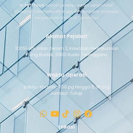
In Saff Food
adalah peneraju dalam penghasilan
makanan halal berkualiti tinggi, diinspirasikan daripada
pengalaman Umrah di Tanah Suci
Alamat Pejabat
20051-A5 Jalan Gelam 2, Kawasan Perindustrian
Gong Badak, 21300 Kuala Terengganu
Waktu Operasi
Sabtu -Khamis: 9.00 pg hingga 5.30 ptg
Jumaat: Tutup
Lokasi