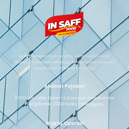
In Saff Food
adalah peneraju dalam penghasilan
makanan halal berkualiti tinggi, diinspirasikan daripada
pengalaman Umrah di Tanah Suci
Alamat Pejabat
20051-A5 Jalan Gelam 2, Kawasan Perindustrian
Gong Badak, 21300 Kuala Terengganu
Waktu Operasi