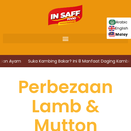
Skip
to
content
Arabic
English
Malay
an Ayam
Suka Kambing Bakar? Ini 8 Manfaat Daging Kambing!
Perbezaan
Lamb &
Mutton