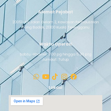
Alamat Pejabat
20051-A5 Jalan Gelam 2, Kawasan Perindustrian
Gong Badak, 21300 Kuala Terengganu
Waktu Operasi
Sabtu -Khamis: 9.00 pg hingga 5.30 ptg
Jumaat: Tutup
Lokasi