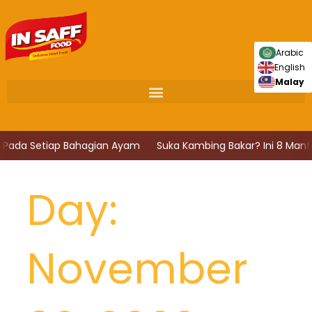
Skip
to
content
Arabic
English
Malay
i Pada Setiap Bahagian Ayam
Suka Kambing Bakar? Ini 8 Manf
Day:
November