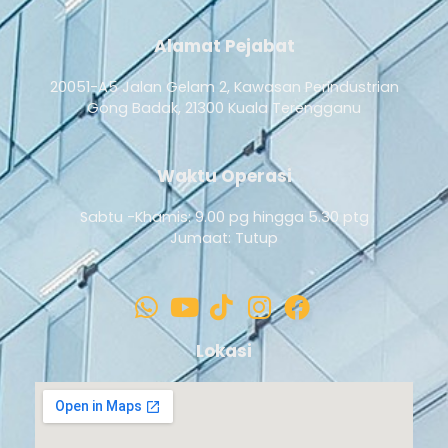
Alamat Pejabat
20051-A5 Jalan Gelam 2, Kawasan Perindustrian
Gong Badak, 21300 Kuala Terengganu
Waktu Operasi
Sabtu -Khamis: 9.00 pg hingga 5.30 ptg
Jumaat: Tutup
Lokasi