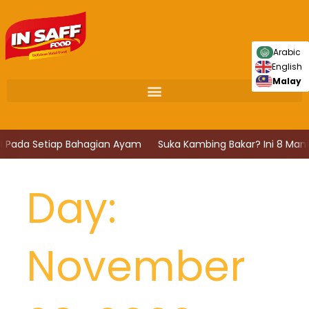
Skip
to
content
Arabic
English
Malay
i Pada Setiap Bahagian Ayam
Suka Kambing Bakar? Ini 8 Manf
Day:
November