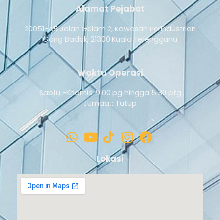
Alamat Pejabat
20051-A5 Jalan Gelam 2, Kawasan Perindustrian
Gong Badak, 21300 Kuala Terengganu
Waktu Operasi
Sabtu -Khamis: 9.00 pg hingga 5.30 ptg
Jumaat: Tutup
Lokasi