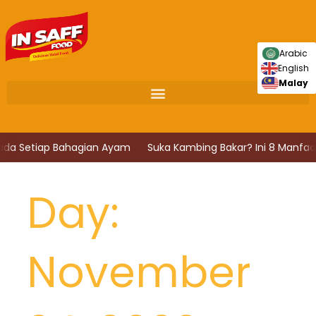
Skip
to
content
Arabic
English
Malay
Pada Setiap Bahagian Ayam
Suka Kambing Bakar? Ini 8 Manfaat
Day:
November